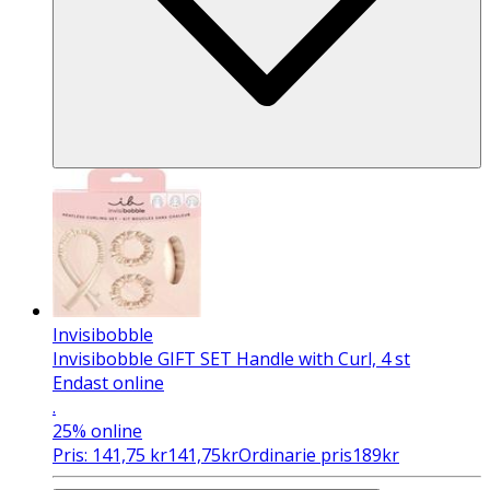
Invisibobble
Invisibobble GIFT SET Handle with Curl, 4 st
Endast online
.
25%
online
Pris:
141,75
kr
141,75
kr
Ordinarie pris
189
kr