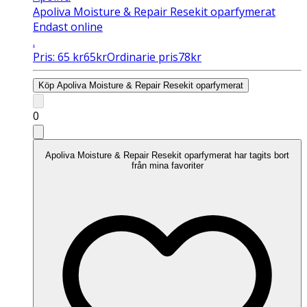
Apoliva Moisture & Repair Resekit oparfymerat
Endast online
.
Pris:
65
kr
65
kr
Ordinarie pris
78
kr
Köp
Apoliva Moisture & Repair Resekit oparfymerat
0
Apoliva Moisture & Repair Resekit oparfymerat har tagits bort
från mina favoriter