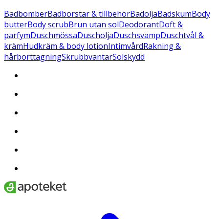
Badbomber
Badborstar & tillbehör
Badolja
Badskum
Body
butter
Body scrub
Brun utan sol
Deodorant
Doft &
parfym
Duschmössa
Duscholja
Duschsvamp
Duschtvål &
kräm
Hudkräm & body lotion
Intimvård
Rakning &
hårborttagning
Skrubbvantar
Solskydd