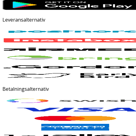
Leveransalternativ
Betalningsalternativ