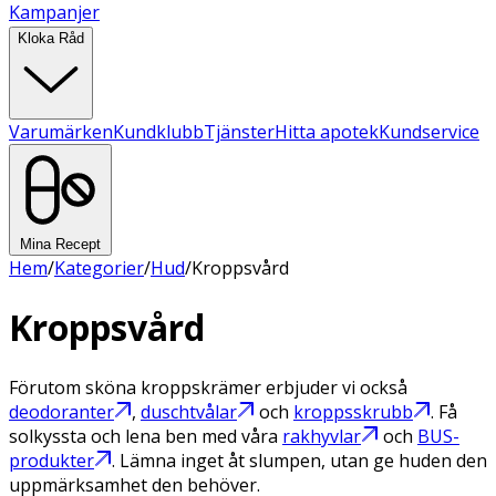
Kampanjer
Kloka Råd
Varumärken
Kundklubb
Tjänster
Hitta apotek
Kundservice
Mina Recept
Hem
/
Kategorier
/
Hud
/
Kroppsvård
Kroppsvård
Förutom sköna kroppskrämer erbjuder vi också
deodoranter
,
duschtvålar
och
kroppsskrubb
. Få
solkyssta och lena ben med våra
rakhyvlar
och
BUS-
produkter
. Lämna inget åt slumpen, utan ge huden den
uppmärksamhet den behöver.