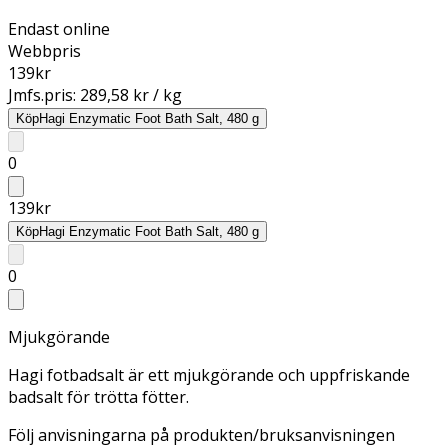
Endast online
Webbpris
139
kr
Jmfs.pris:
289,58 kr / kg
Köp
Hagi Enzymatic Foot Bath Salt, 480 g
0
139
kr
Köp
Hagi Enzymatic Foot Bath Salt, 480 g
0
Mjukgörande
Hagi fotbadsalt är ett mjukgörande och uppfriskande
badsalt för trötta fötter.
Följ anvisningarna på produkten/bruksanvisningen