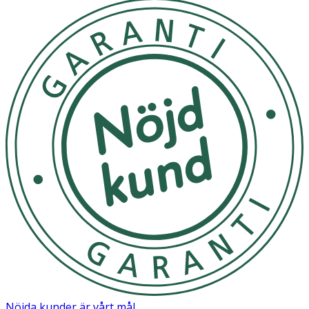
- Fyll ett fotbad med ljummet vatten och addera 50 g salt.
- Sitt med dina fötter i saltlösningen i 15 minuter så att de
aktiva ingredienserna kan mjuka upp den förhårdnade
huden
- Skölj av och torka noggrant.
Förvaring
Förvaras i rumstemperatur utom räckhåll för små barn.
Innehåll
Maris Sal, Glycerin, Aesculus Hippocastanum (Horse
Chestnut) Seed Extract, Rosmarinus Officinalis
(Rosemary) Leaf Extract, Barosma Betulina (Buchu) Leaf
Extract, Papain, Glucose, Aqua, Sodium Benzoate,
Potassium Sorbate, Parfum, Citral*, Linalool*.
*ingredients of natural essential oils
Nöjda kunder är vårt mål