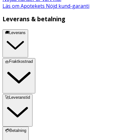
Läs om Apotekets Nöjd kund-garanti
Leverans & betalning
🚚Leverans
🧺Fraktkostnad
🚀Leveranstid
💳Betalning