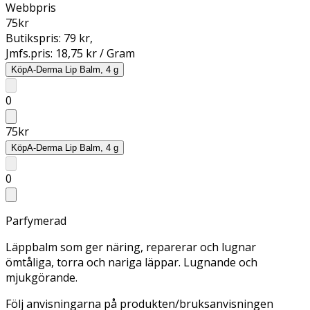
Webbpris
75
kr
Butikspris:
79 kr
,
Jmfs.pris:
18,75 kr / Gram
Köp
A-Derma Lip Balm, 4 g
0
75
kr
Köp
A-Derma Lip Balm, 4 g
0
Parfymerad
Läppbalm som ger näring, reparerar och lugnar
ömtåliga, torra och nariga läppar. Lugnande och
mjukgörande.
Följ anvisningarna på produkten/bruksanvisningen