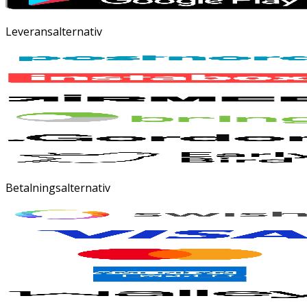
Leveransalternativ
Betalningsalternativ