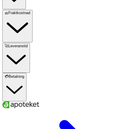
🧺Fraktkostnad
🚀Leveranstid
💳Betalning