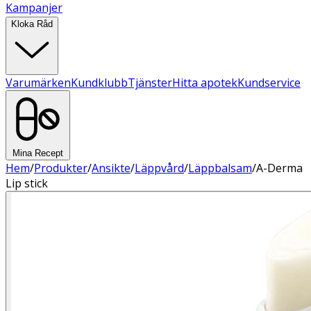
Kampanjer
Kloka Råd
Varumärken
Kundklubb
Tjänster
Hitta apotek
Kundservice
Mina Recept
Hem
/
Produkter
/
Ansikte
/
Läppvård
/
Läppbalsam
/
A-Derma
Lip stick