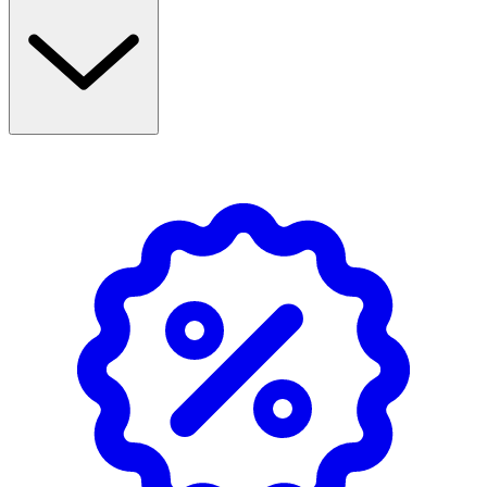
svep försiktigt över ögonen utifrån och in. Upprepa
processen vid användning av vattenfast mascara.
- Parfymfri.
Innehåll
Aqua, Decyl Cocoate, PEG-8, Isopropyl Isostearat,
Glycereth-7 Caprylate/Caprate, Glycerin, Polyglyceryl-3
MethylGlucose Distearate, Stearyl Alcohol, Tocopheryl
Acetate, Panthenol, Phenoxyethanol, Ethylhexylglycerin,
Hydroxyethyl acrylate/Sodium Acryloyldimethyl Taurate
Copolymer.