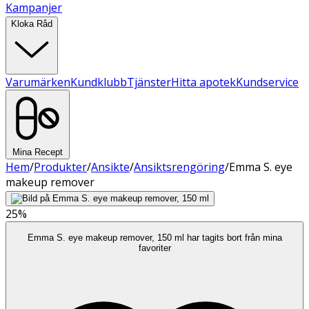
Kampanjer
Kloka Råd
Varumärken
Kundklubb
Tjänster
Hitta apotek
Kundservice
Mina Recept
Hem
/
Produkter
/
Ansikte
/
Ansiktsrengöring
/
Emma S. eye
makeup remover
25%
Emma S. eye makeup remover, 150 ml har tagits bort från mina
favoriter