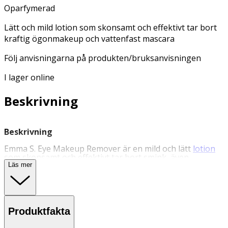
Oparfymerad
Lätt och mild lotion som skonsamt och effektivt tar bort
kraftig ögonmakeup och vattenfast mascara
Följ anvisningarna på produkten/bruksanvisningen
I lager online
Beskrivning
Beskrivning
Emma S. Eye Makeup Remover är en mild och lätt
lotion
som skonsamt och effektivt tar bort smink, även
vattenfast mascara, utan att torka ut huden runt ögonen.
Läs mer
Innehåller panthenol som lugnar och skyddar huden
samt är en effektiv fuktbindare. Följ anvisningarna på
produkten/bruksanvisningen.
Användning
Produktfakta
- Häll önskad mängd på ett par bomullsrondeller och