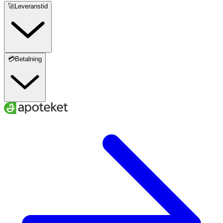
🚀Leveranstid
💳Betalning