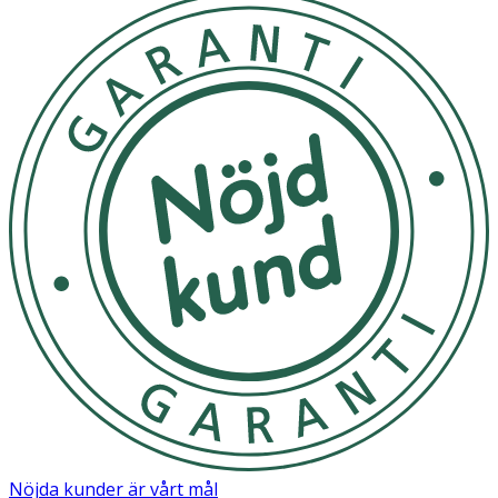
Nöjda kunder är vårt mål