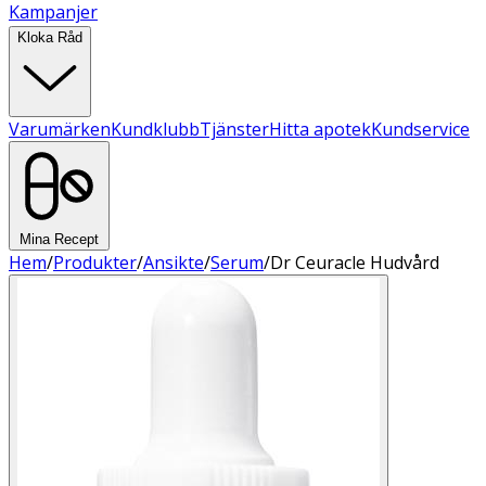
Kampanjer
Kloka Råd
Varumärken
Kundklubb
Tjänster
Hitta apotek
Kundservice
Mina Recept
Hem
/
Produkter
/
Ansikte
/
Serum
/
Dr Ceuracle Hudvård