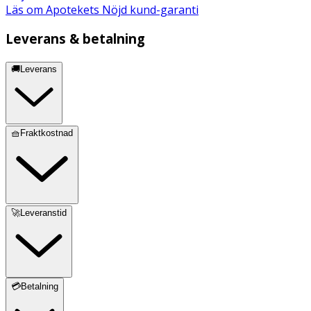
Läs om Apotekets Nöjd kund-garanti
Leverans & betalning
🚚Leverans
🧺Fraktkostnad
🚀Leveranstid
💳Betalning