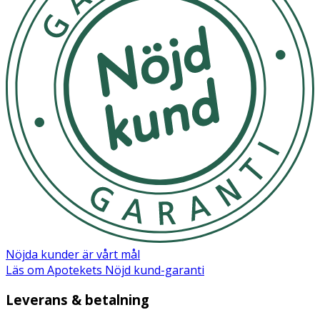
Ingredienser:
Glycerin, Sucrose, Brassica Campestris (Rapeseed) Seed
Oil, Silica, Aqua, Helianthus Annuus (Sunflower) Seed Oil,
Rosa Rubiginosa Seed Oil, Inulin, Tocopherol (Vitamin E),
Papain, Decyl Glucoside, Cocamidopropyl Betaine,
Maltodextrin, Lecithin, Hydroxyethylcellulose, Guar
Hydroxypropyltrimonium Chloride, Citric Acid, Sodium
Chloride, Alcohol, Dehydroacetic Acid, Sodium Benzoate,
Potassium Sorbate, Parfum, Benzyl Alcohol*,
Tetramethyl Acetyloctahydronaphthalenes*, Linalool*,
Linalyl Acetate*. *natural fragrance
Nöjda kunder är vårt mål
Läs om Apotekets Nöjd kund-garanti
Leverans & betalning