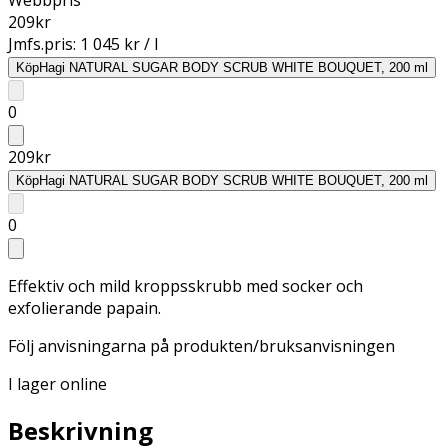
209
kr
Jmfs.pris:
1 045 kr / l
Köp
Hagi NATURAL SUGAR BODY SCRUB WHITE BOUQUET, 200 ml
0
209
kr
Köp
Hagi NATURAL SUGAR BODY SCRUB WHITE BOUQUET, 200 ml
0
Effektiv och mild kroppsskrubb med socker och
exfolierande papain.
Följ anvisningarna på produkten/bruksanvisningen
I lager online
Beskrivning