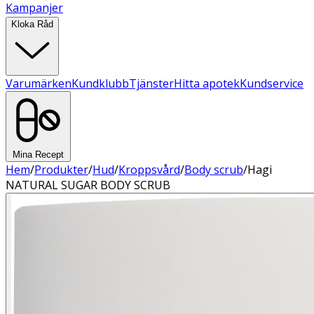
Kampanjer
Kloka Råd
Varumärken
Kundklubb
Tjänster
Hitta apotek
Kundservice
Mina Recept
Hem
/
Produkter
/
Hud
/
Kroppsvård
/
Body scrub
/
Hagi
NATURAL SUGAR BODY SCRUB