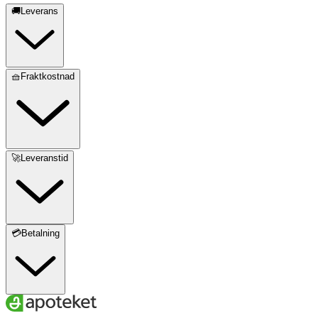
🚚Leverans
🧺Fraktkostnad
🚀Leveranstid
💳Betalning