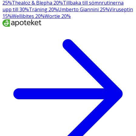
25%
Thealoz & Blepha 20%
Tillbaka till sömnrutinerna
upp till 30%
Träning 20%
Umberto Giannini 25%
Viruseptin
15%
Wellibites 20%
Wortie 20%