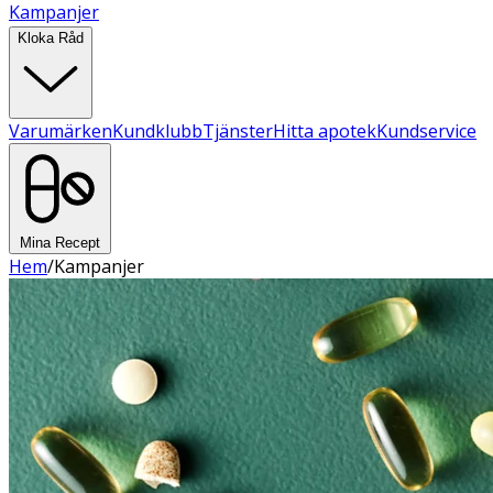
Kampanjer
Kloka Råd
Varumärken
Kundklubb
Tjänster
Hitta apotek
Kundservice
Mina Recept
Hem
/
Kampanjer