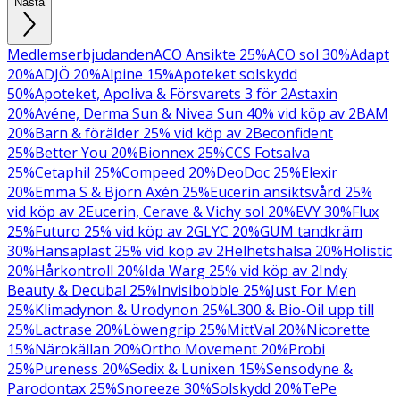
Nästa
Medlemserbjudanden
ACO Ansikte 25%
ACO sol 30%
Adapt
20%
ADJÖ 20%
Alpine 15%
Apoteket solskydd
50%
Apoteket, Apoliva & Försvarets 3 för 2
Astaxin
20%
Avéne, Derma Sun & Nivea Sun 40% vid köp av 2
BAM
20%
Barn & förälder 25% vid köp av 2
Beconfident
25%
Better You 20%
Bionnex 25%
CCS Fotsalva
25%
Cetaphil 25%
Compeed 20%
DeoDoc 25%
Elexir
20%
Emma S & Björn Axén 25%
Eucerin ansiktsvård 25%
vid köp av 2
Eucerin, Cerave & Vichy sol 20%
EVY 30%
Flux
25%
Futuro 25% vid köp av 2
GLYC 20%
GUM tandkräm
30%
Hansaplast 25% vid köp av 2
Helhetshälsa 20%
Holistic
20%
Hårkontroll 20%
Ida Warg 25% vid köp av 2
Indy
Beauty & Decubal 25%
Invisibobble 25%
Just For Men
25%
Klimadynon & Urodynon 25%
L300 & Bio-Oil upp till
25%
Lactrase 20%
Löwengrip 25%
MittVal 20%
Nicorette
15%
Närokällan 20%
Ortho Movement 20%
Probi
25%
Pureness 20%
Sedix & Lunixen 15%
Sensodyne &
Parodontax 25%
Snoreeze 30%
Solskydd 20%
TePe