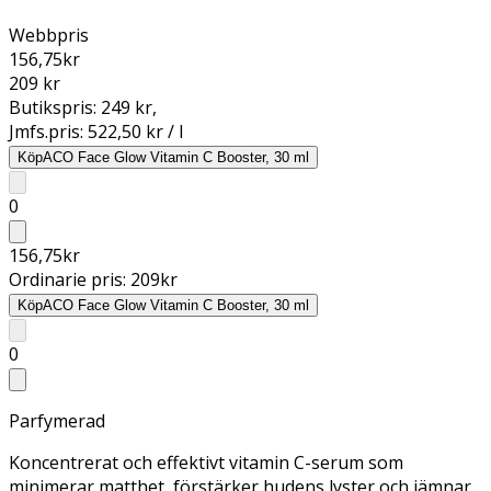
Webbpris
156,75
kr
209 kr
Butikspris:
249 kr
,
Jmfs.pris:
522,50 kr / l
Köp
ACO Face Glow Vitamin C Booster, 30 ml
0
156,75
kr
Ordinarie pris:
209
kr
Köp
ACO Face Glow Vitamin C Booster, 30 ml
0
Parfymerad
Koncentrerat och effektivt vitamin C-serum som
minimerar matthet, förstärker hudens lyster och jämnar