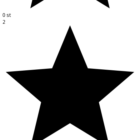
0
st
2