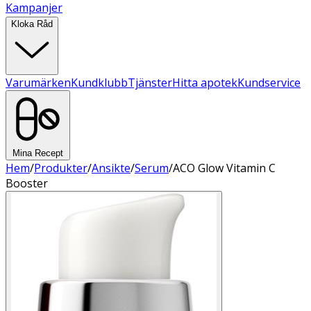
Kampanjer
Kloka Råd
Varumärken
Kundklubb
Tjänster
Hitta apotek
Kundservice
Mina Recept
Hem
/
Produkter
/
Ansikte
/
Serum
/
ACO Glow Vitamin C
Booster