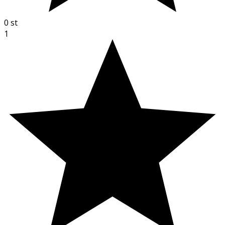
0
st
1