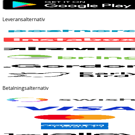
Leveransalternativ
Betalningsalternativ