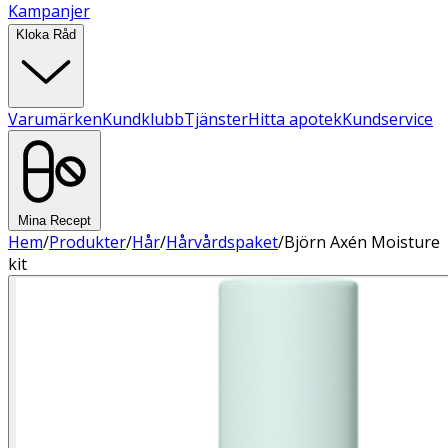
Kampanjer
Kloka Råd
Varumärken
Kundklubb
Tjänster
Hitta apotek
Kundservice
Mina Recept
Hem
/
Produkter
/
Hår
/
Hårvårdspaket
/
Björn Axén Moisture
kit