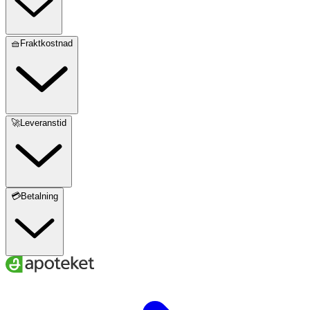
🧺Fraktkostnad
🚀Leveranstid
💳Betalning