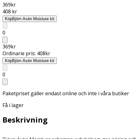
369
kr
408 kr
Köp
Björn Axén Moisture kit
0
369
kr
Ordinarie pris:
408
kr
Köp
Björn Axén Moisture kit
0
Paketpriset gäller endast online och inte i våra butiker
Få i lager
Beskrivning