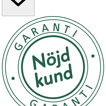
Tillsätt önskad mängd badsalt i ett varmt bad, rör om tills
det lösts upp och njut av badet.
Förvaras i rumstemperatur
OK för gravida och ammande:
Ja
Ingredienser:
Maris Sal, Magnesium Sulfate, Glycerin, Inulin, Rosa
Centifolia (Rose) Flower Extract, Bellis Perennis (Daisy)
Flower Extract, Jasminum Officinale (Jasmine) Flower
Extract, Aqua, Xanthan Gum, Sodium Benzoate,
Potassium Sorbate, Parfum, Tetramethyl
Acetyloctahydronaphthalenes*. *eterisk olja