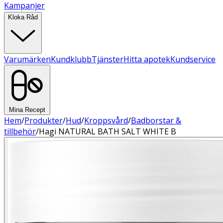
Kampanjer
Kloka Råd
Varumärken
Kundklubb
Tjänster
Hitta apotek
Kundservice
Mina Recept
Hem
/
Produkter
/
Hud
/
Kroppsvård
/
Badborstar &
tillbehör
/
Hagi NATURAL BATH SALT WHITE B