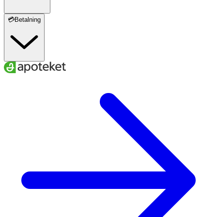
💳Betalning