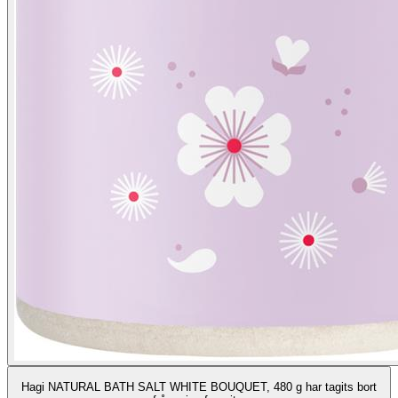
Hagi NATURAL BATH SALT WHITE BOUQUET, 480 g har tagits bort