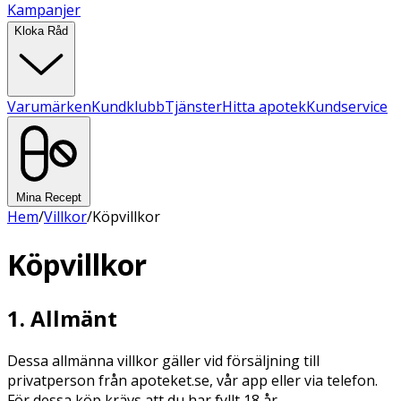
Kampanjer
Kloka Råd
Varumärken
Kundklubb
Tjänster
Hitta apotek
Kundservice
Mina Recept
Hem
/
Villkor
/
Köpvillkor
Köpvillkor
1. Allmänt
Dessa allmänna villkor gäller vid försäljning till
privatperson från apoteket.se, vår app eller via telefon.
För dessa köp krävs att du har fyllt 18 år.