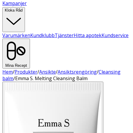
Kampanjer
Kloka Råd
Varumärken
Kundklubb
Tjänster
Hitta apotek
Kundservice
Mina Recept
Hem
/
Produkter
/
Ansikte
/
Ansiktsrengöring
/
Cleansing
balm
/
Emma S. Melting Cleansing Balm