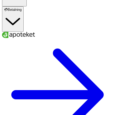
💳Betalning