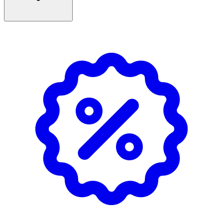
rengöringsmjölk.
- Massera in igen och skölj av.
Innehåll
C12-15 Alkyl Benzoate, Ethylhexyl Palmitate,
Caprylic/Capric Triglyceride, Glycerine, Aqua, Canola Oil,
Sucrose Laurate, Prunus Armeniaca Kernel Oil, Sucrose
Stearate, Sucrose Palmitate, Phenoxyethanol,
Tocopherol, Beta-Sitosterol, Glycine Soja Oil, Squalene,
Parfum.