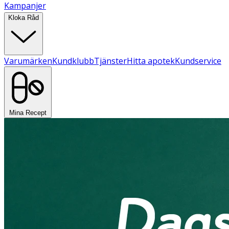
Kampanjer
Kloka Råd
Varumärken
Kundklubb
Tjänster
Hitta apotek
Kundservice
Mina Recept