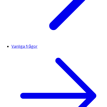
Bacillus/Folic Acid/Soybean Ferment Extract, Caprylyl
Glycol, Sh-Oligopeptide-1, Sh-Oligopeptide-2, Sh-
Polypeptide-1, Sh-Polypeptide-11, Sh-Polypeptide-9,
Sodium Hyaluronate.
Vanliga frågor