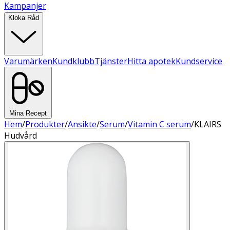
Kampanjer
Kloka Råd
Varumärken
Kundklubb
Tjänster
Hitta apotek
Kundservice
Mina Recept
Hem
/
Produkter
/
Ansikte
/
Serum
/
Vitamin C serum
/
KLAIRS
Hudvård