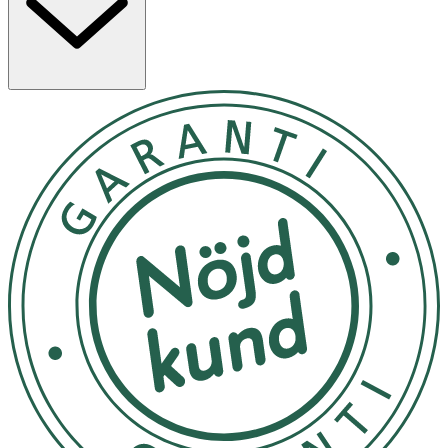
Egenskaper
- Ger huden en fräsch lyster
- Utjämnande effekt
- Lätt och behaglig konsistens
- Passar även känslig hud
- 100% vegansk formulering
Användning
- Normal/kombinationshy
: Applicera en halv dos från
pipetten på rengjord hud efter toner och massera in.
- Känslig hud
: Applicera 2–3 droppar och massera in.
- Mycket känslig hud
: Blanda några droppar i din
fuktkräm och massera in i ansiktet.
- Börja med 1–2 gånger i veckan och öka successivt.
- Använd alltid solskydd dagtid när du använder
produkter med C-vitamin.