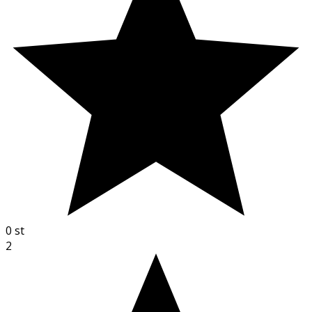
0
st
2