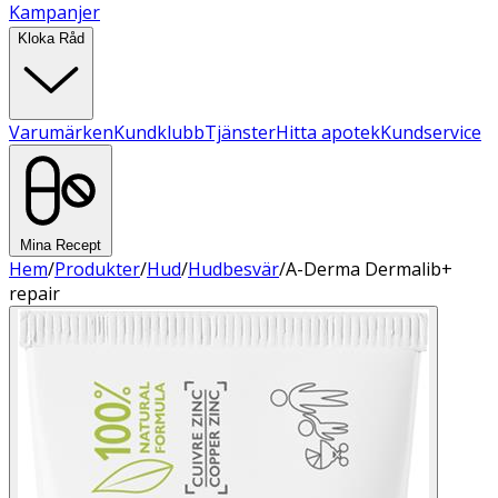
Kampanjer
Kloka Råd
Varumärken
Kundklubb
Tjänster
Hitta apotek
Kundservice
Mina Recept
Hem
/
Produkter
/
Hud
/
Hudbesvär
/
A-Derma Dermalib+
repair