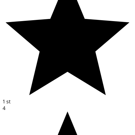
1
st
4