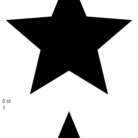
0
st
1