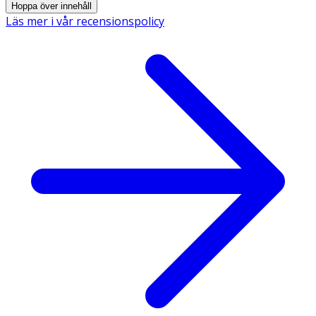
Hoppa över innehåll
Läs mer i vår recensionspolicy
Ingredienser:
WATER (AQUA). CAPRYLIC/CAPRIC TRI-GLYCERIDE.
GLYCERIN. HYDROGENATED VEGETABLE OIL.
POLYGLYCERYL-2 DIPOLYHYDROXYSTEARATE. ZINC
OXIDE. MAGNESIUM SULFATE. POLYGLYCERYL-3
DIISOSTEARATE. AVENA SATIVA (OAT) LEAF/STEM
EXTRACT (AVENA SATIVA LEAF/STEM EXTRACT)**.
COPPER SULFATE. ZINC SULFATE. HELIANTHUS ANNUUS
(SUNFLOWER) SEED OIL (HELIAN-THUS ANNUUS SEED
OIL). SIMMONDSIA CHINENSIS (JOJOBA) SEED OIL (SIM-
MONDSIA CHINENSIS SEED OIL). TOCOPHEROL.
**AVOINE RHEALBA® ISSUE DE L'AGRICULTURE
BIOLOGIQUE / RHEALBA® OAT FROM ORGANIC
AGRICULTURE.
Märkning
FREE_FROM_FRAGRANCE