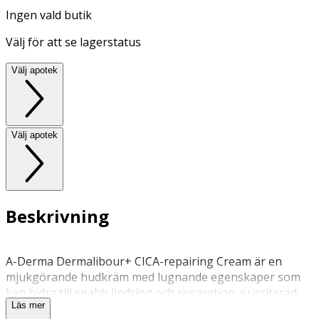
Ingen vald butik
Välj för att se lagerstatus
Välj apotek
Välj apotek
Beskrivning
A-Derma Dermalibour+ CICA-repairing Cream är en
mjukgörande hudkräm med lugnande egenskaper som
kan bidra till snabb lindring och reparation av irriterad
Läs mer
hud och hudrodnader. 100% naturligt ursprung. För hela