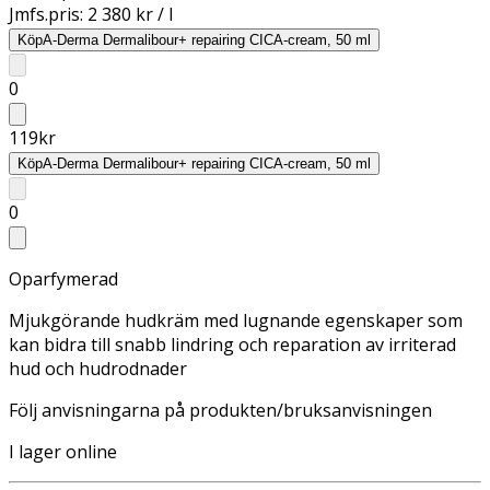
Jmfs.pris:
2 380 kr / l
Köp
A-Derma Dermalibour+ repairing CICA-cream, 50 ml
0
119
kr
Köp
A-Derma Dermalibour+ repairing CICA-cream, 50 ml
0
Oparfymerad
Mjukgörande hudkräm med lugnande egenskaper som
kan bidra till snabb lindring och reparation av irriterad
hud och hudrodnader
Följ anvisningarna på produkten/bruksanvisningen
I lager online