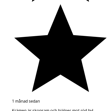
1 månad sedan
Krämen är skonsam och hjälper mot röd hy!