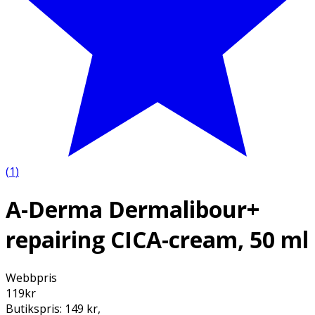
(
1
)
A-Derma Dermalibour+
repairing CICA-cream, 50 ml
Webbpris
119
kr
Butikspris:
149 kr
,