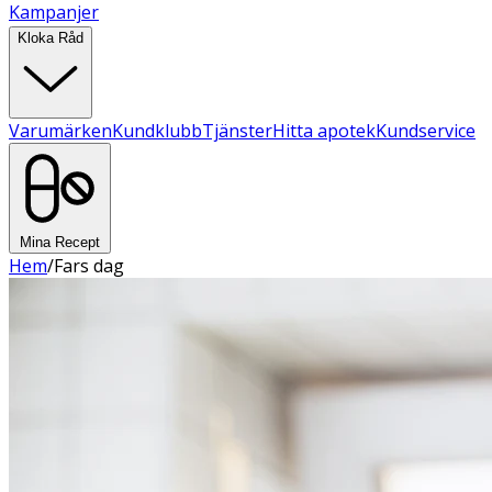
Kampanjer
Kloka Råd
Varumärken
Kundklubb
Tjänster
Hitta apotek
Kundservice
Mina Recept
Hem
/
Fars dag