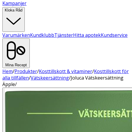
Kampanjer
Kloka Råd
Varumärken
Kundklubb
Tjänster
Hitta apotek
Kundservice
Mina Recept
Hem
/
Produkter
/
Kosttillskott & vitaminer
/
Kosttillskott för
alla tillfällen
/
Vätskeersättning
/
Joluca Vätskeersättning
Äpple/