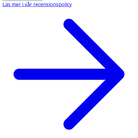
Läs mer i vår recensionspolicy
·
Zink
bidrar till immunsystemets normala funktion
och till att skydda cellerna mot oxidativ stress.
·
Kalium
bidrar till nervsystemets normala funktion
och till normal muskelfunktion.
Användning & dosering
Rekommenderad daglig dos:
· Vuxna och barn från 12 år: 1–4 brustabletter
dagligen.
· Barn från 3 år: 1–2 brustabletter dagligen.
Beredning:
Lös 1 brustablett i 120 ml vatten (cirka ett halvt glas) och
vänta tills tabletten löst upp sig helt. Använd inte
mineralvatten, eftersom salt‑ och sockerhalten i