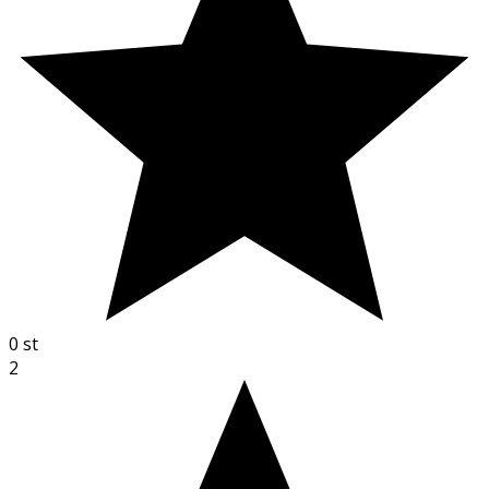
0
st
2