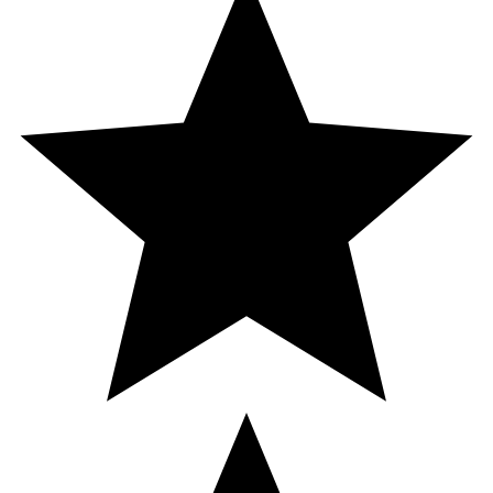
Zink
3 mg (30% DRI*)
12 mg (120%
DRI*)
Citrat
780 mg
3120 mg
*DRI = Dagligt referensintag.
Innehåll
Socker (dextros, sackaros), syra (citronsyra),
natriumbikarbonat, kaliumklorid, aromer (äpple, citron),
L-askorbinsyra, salt, zinkglukomat, sötningsmedel
(suraklos), färgämne (sockerkulör).