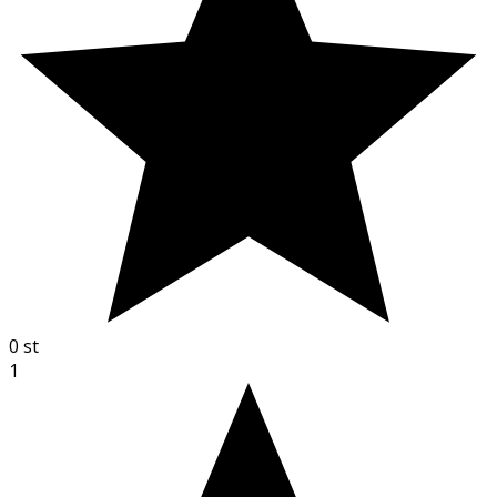
0
st
1