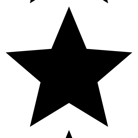
Kolhydrat
2,7 g
11 g
- varav
2,5 g
10 g
sockerarter
Salt
0,25 g
1,0 g
Natrium
100 mg
400 mg
Kalium
94 mg (5% DRI*)
376 mg
(19%DRI*)
Klorid
100 mg (13%
400 mg (50%
DRI*)
DRI*)
Vitamin C
24 mg (30% DRI*)
96 mg (120%
DRI*)