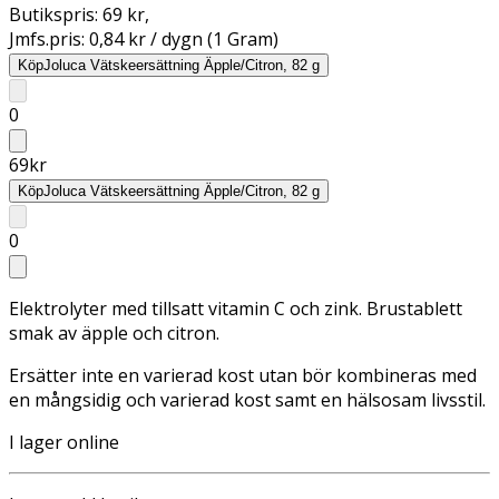
Butikspris:
69 kr
,
Jmfs.pris:
0,84 kr / dygn (1 Gram)
Köp
Joluca Vätskeersättning Äpple/Citron, 82 g
0
69
kr
Köp
Joluca Vätskeersättning Äpple/Citron, 82 g
0
Elektrolyter med tillsatt vitamin C och zink. Brustablett
smak av äpple och citron.
Ersätter inte en varierad kost utan bör kombineras med
en mångsidig och varierad kost samt en hälsosam livsstil.
I lager online