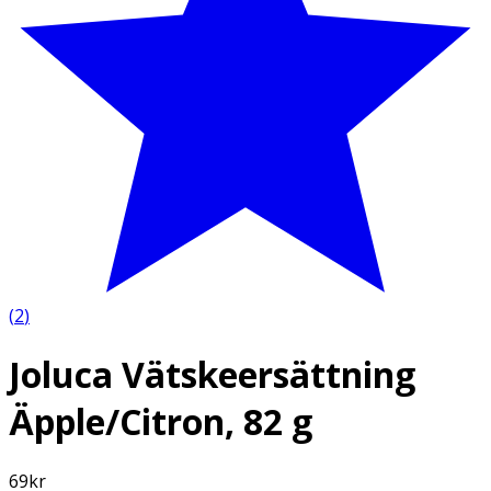
(
2
)
Joluca Vätskeersättning
Äpple/Citron, 82 g
69
kr