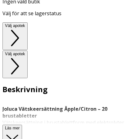
Ingen vald butik
Välj för att se lagerstatus
Välj apotek
Välj apotek
Beskrivning
Joluca Vätskeersättning Äpple/Citron – 20
brustabletter
Vätskeersättning i brustablettform med elektrolyter
Läs mer
samt vitamin C och zink, med smak av äpple och citron.
Joluca elektrolyter säljs exklusivt på Apoteket.