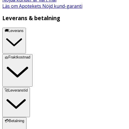
Läs om Apotekets Nöjd kund-garanti
Leverans & betalning
🚚Leverans
🧺Fraktkostnad
🚀Leveranstid
💳Betalning