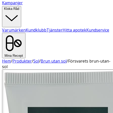
Kampanjer
Kloka Råd
Varumärken
Kundklubb
Tjänster
Hitta apotek
Kundservice
Mina Recept
Hem
/
Produkter
/
Sol
/
Brun utan sol
/
Försvarets brun-utan-
sol