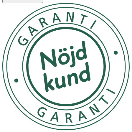
längdinställningar från 3-13mm -Mellankammen har 10
längdinställningar från 14-24mm Håll din Power X Series
X3 i bra skick och rengör den enkelt mellan
användningarna. Det avtagbara och tvättbara knivbladet
är utformad för att
-
-
OK för gravida och ammande:
Ja