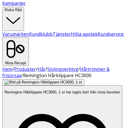
Kampanjer
Kloka Råd
Varumärken
Kundklubb
Tjänster
Hitta apotek
Kundservice
Mina Recept
Hem
/
Produkter
/
Hår
/
Stylingverktyg
/
Hårtrimmer &
frisörsax
/
Remington Hårklippare HC3000
Remington Hårklippare HC3000, 1 st har tagits bort från mina favoriter