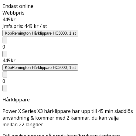
Endast online
Webbpris
449
kr
Jmfs.pris:
449 kr / st
Köp
Remington Hårklippare HC3000, 1 st
0
449
kr
Köp
Remington Hårklippare HC3000, 1 st
0
Hårklippare
Power X Series X3 hårklippare har upp till 45 min sladdlös
användning & kommer med 2 kammar, du kan välja
mellan 22 längder
Följ anvisningarna på produkten/bruksanvisningen