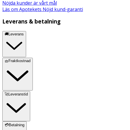
Nöjda kunder är vårt mål
Läs om Apotekets Nöjd kund-garanti
Leverans & betalning
🚚Leverans
🧺Fraktkostnad
🚀Leveranstid
💳Betalning