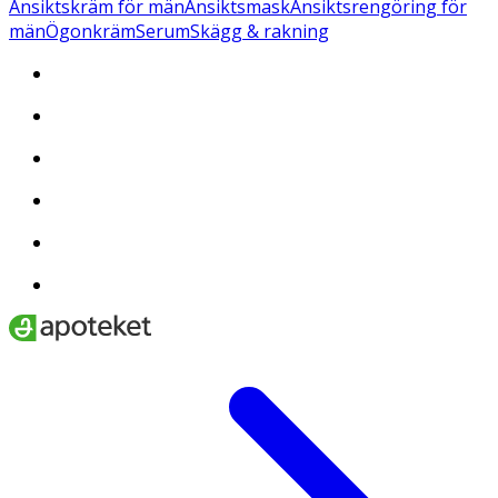
Ansiktskräm för män
Ansiktsmask
Ansiktsrengöring för
män
Ögonkräm
Serum
Skägg & rakning