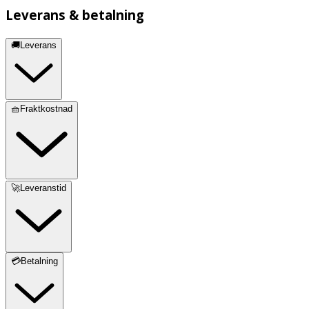
Leverans & betalning
🚚Leverans
🧺Fraktkostnad
🚀Leveranstid
💳Betalning