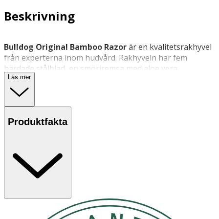
Beskrivning
Bulldog Original Bamboo Razor
är en kvalitetsrakhyvel
från experterna inom hudvård. Rakhyveln har fem
härdade stålblad, en smörjremsa med aloe vera,
Läs mer
precisionstrimmer för svåråtkomliga ställen och en
svängbar design för en jämn, nära och skonsam rakning.
Bulldog Original Shave Gel:
Genomskinlig gel som ger
en mjuk, svalkande och skonsam rakning. Följ
Produktfakta
anvisningarna på produkten/bruksanvisningen.