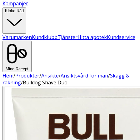
Kampanjer
Kloka Råd
Varumärken
Kundklubb
Tjänster
Hitta apotek
Kundservice
Mina Recept
Hem
/
Produkter
/
Ansikte
/
Ansiktsvård för män
/
Skägg &
rakning
/
Bulldog Shave Duo