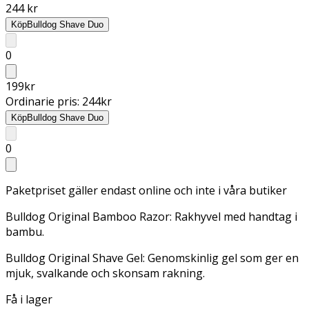
244 kr
Köp
Bulldog Shave Duo
0
199
kr
Ordinarie pris:
244
kr
Köp
Bulldog Shave Duo
0
Paketpriset gäller endast online och inte i våra butiker
Bulldog Original Bamboo Razor: Rakhyvel med handtag i
bambu.
Bulldog Original Shave Gel: Genomskinlig gel som ger en
mjuk, svalkande och skonsam rakning.
Få i lager