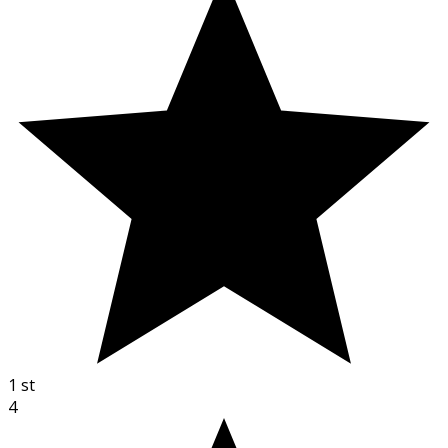
1
st
4