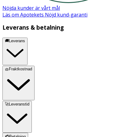
Nöjda kunder är vårt mål
Läs om Apotekets Nöjd kund-garanti
Leverans & betalning
🚚Leverans
🧺Fraktkostnad
🚀Leveranstid
💳Betalning