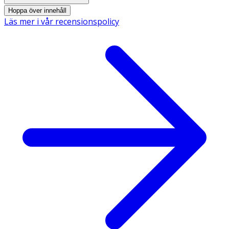
känsliga för värme
.
Hoppa över innehåll
Läs mer i vår recensionspolicy