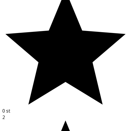
0
st
2