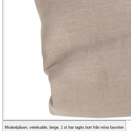
Mirakelpåsen, vetekudde, beige, 1 st har tagits bort från mina favoriter