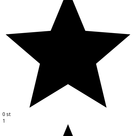
0
st
1