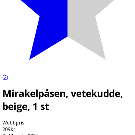
(
2
)
Mirakelpåsen, vetekudde,
beige, 1 st
Webbpris
209
kr