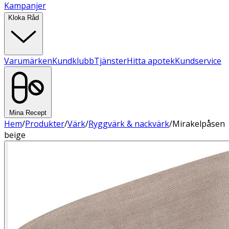
Kampanjer
Kloka Råd
Varumärken
Kundklubb
Tjänster
Hitta apotek
Kundservice
Mina Recept
Hem
/
Produkter
/
Värk
/
Ryggvärk & nackvärk
/
Mirakelpåsen
beige