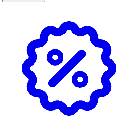
· Transparent gel – bra sikt och precision
· Lätt lödder och jämnt glid
· Niacinamid som stödjer hudens barriär
· Bisabolol för en lugnande känsla
· Oparfymerad, dermatologiskt testad, vegansk
· Tillverkad i Sverige; ≥45 % återvunnen plast i
förpackningen
Användning
· Fukta ansiktet med ljummet vatten.
· Applicera gel på fuktig hud och raka medhårs.
· Skölj av noggrant.
· Avsluta gärna med
Försvarets after-shave balm
för
att lugna huden.