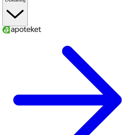
💳Betalning