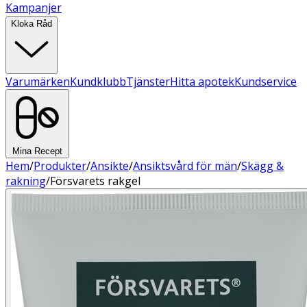
Kampanjer
Kloka Råd
Varumärken
Kundklubb
Tjänster
Hitta apotek
Kundservice
Mina Recept
Hem
/
Produkter
/
Ansikte
/
Ansiktsvård för män
/
Skägg &
rakning
/
Försvarets rakgel