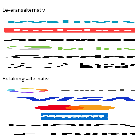
Leveransalternativ
Betalningsalternativ