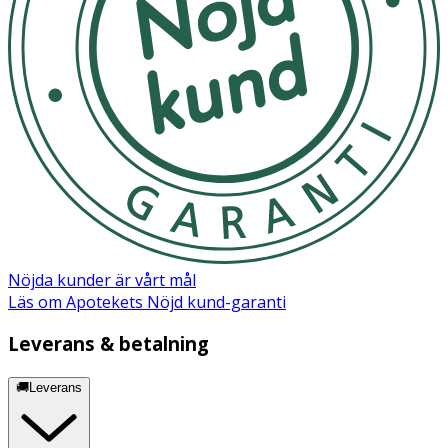
Hydrogenated Glyceryl Palmate, Glycerin, PEG7 Glyceryl
Cocoate, Sodium Cocoyl Apple Amino Acids,
Cocamidopropyl Betaine, Propanediol, Caprylyl/Capryl
Glucoside, Polyquaternium7, Betaine, Sodium Benzoate,
Parfum, Saccharide Isomerate, Potassium Sorbate,
Camellia Sinensis Leaf Extract, Sodium Phytate, Citric Acid,
Sodium Citrate, Alcohol, Limonene
Nöjda kunder är vårt mål
Läs om Apotekets Nöjd kund-garanti
Leverans & betalning
🚚Leverans