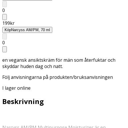
0
199
kr
Köp
Narcyss AM/PM, 70 ml
0
en vegansk ansiktskräm för män som återfuktar och
skyddar huden dag och natt.
Följ anvisningarna på produkten/bruksanvisningen
I lager online
Beskrivning
Narcyss AM/PM Multipurpose Moisturizer är en