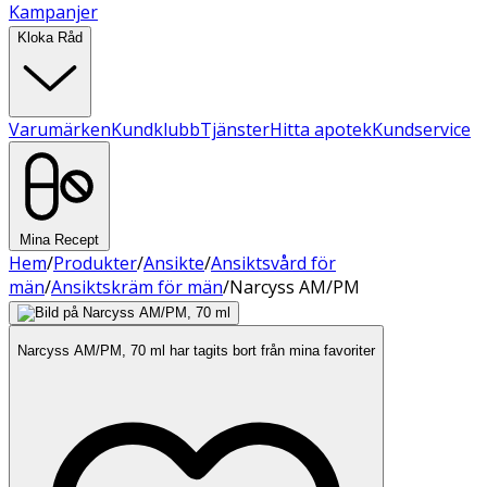
Kampanjer
Kloka Råd
Varumärken
Kundklubb
Tjänster
Hitta apotek
Kundservice
Mina Recept
Hem
/
Produkter
/
Ansikte
/
Ansiktsvård för
män
/
Ansiktskräm för män
/
Narcyss AM/PM
Narcyss AM/PM, 70 ml har tagits bort från mina favoriter