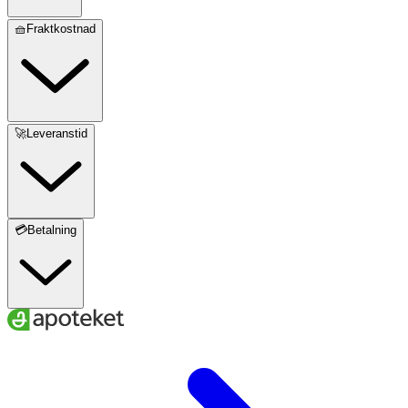
🧺Fraktkostnad
🚀Leveranstid
💳Betalning