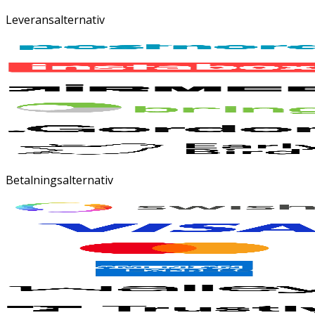
Leveransalternativ
Betalningsalternativ