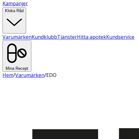
Kampanjer
Kloka Råd
Varumärken
Kundklubb
Tjänster
Hitta apotek
Kundservice
Mina Recept
Hem
/
Varumärken
/
EDO