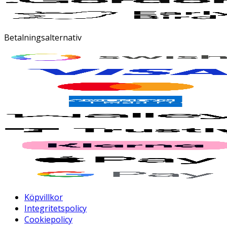
Betalningsalternativ
Köpvillkor
Integritetspolicy
Cookiepolicy