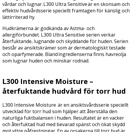
vårdar och lugnar. L300 Ultra Sensitive är en skonsam och
effektiv hudvårdsserie speciellt framtagen för känslig och
lättirriterad hy.
Hudkrämerna är godkända av Astma- och
allergiförbundet. L300 Ultra Sensitive serien verkar
återfuktande, lugnande och skyddande för huden. Serien
består av ansiktskrämer som är dermatologiskt testade
och oparfymerade. Bland ingredienserna finns havreolja
som lugnar huden och minskar rodnad.
L300 Intensive Moisture –
återfuktande hudvård för torr hud
L300 Intensive Moisture är en ansiktsvårdsserie speciellt
utvecklad för torr hud som hjälper att återställa den
naturliga fuktbalansen i huden. Resultatet är en vacker
och återfuktad hud med bevarad spänst och ökat skydd
mot yttre påfrestningar. En av orsakerna till torr hud är