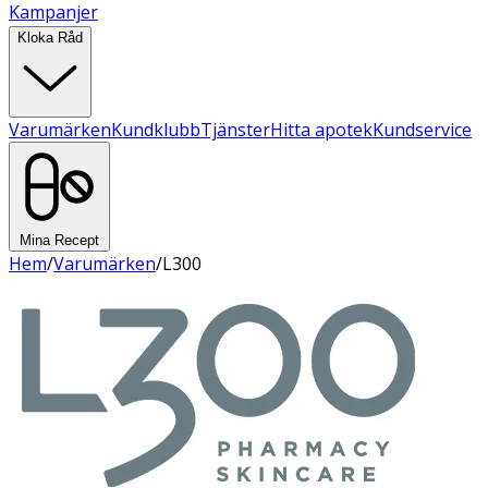
Kampanjer
Kloka Råd
Varumärken
Kundklubb
Tjänster
Hitta apotek
Kundservice
Mina Recept
Hem
/
Varumärken
/
L300