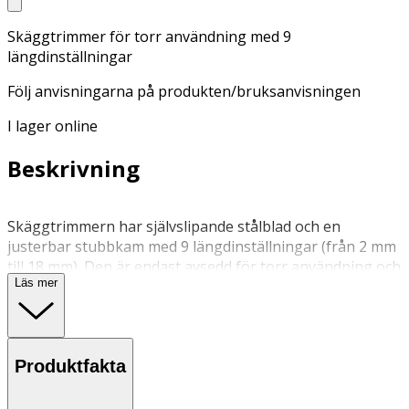
Skäggtrimmer för torr användning med 9
längdinställningar
Följ anvisningarna på produkten/bruksanvisningen
I lager online
Beskrivning
Skäggtrimmern har självslipande stålblad och en
justerbar stubbkam med 9 längdinställningar (från 2 mm
till 18 mm). Den är endast avsedd för torr användning och
Läs mer
ger upp till 45 minuters sladdlös användningstid på en
laddningstid på 16 timmar. I förpackningen inkluderas
även en batteridriven precisionstrimmer med stubbkam
(1 mm till 5 mm), samt en batteridriven roterande näs-
Produktfakta
och örontrimmer och en praktisk förvaringspåse och en
borste för skägg medföljer också.