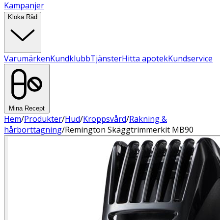
Kampanjer
Kloka Råd
Varumärken
Kundklubb
Tjänster
Hitta apotek
Kundservice
Mina Recept
Hem
/
Produkter
/
Hud
/
Kroppsvård
/
Rakning &
hårborttagning
/
Remington Skäggtrimmerkit MB90