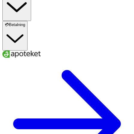
💳Betalning