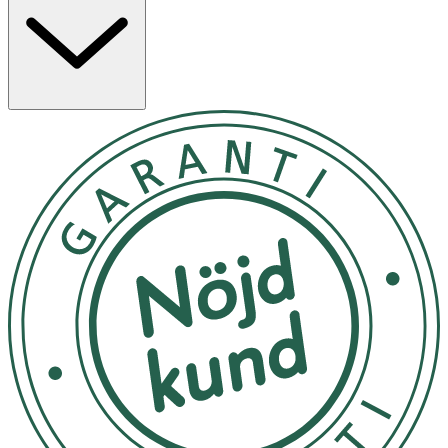
-
-
OK för gravida och ammande:
Ja