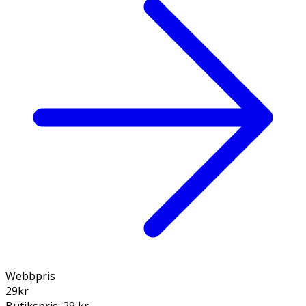
Webbpris
29
kr
Butikspris:
29 kr
,