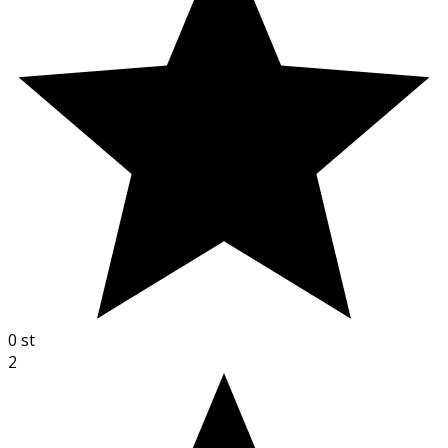
0
st
2