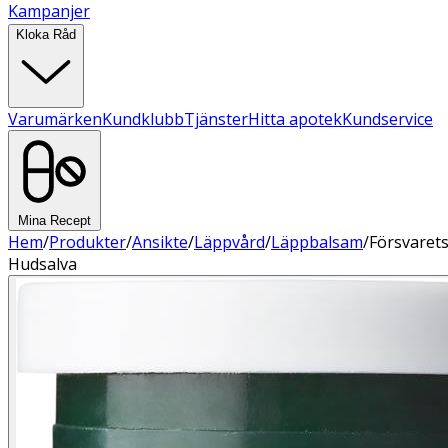
Kampanjer
Kloka Råd
Varumärken
Kundklubb
Tjänster
Hitta apotek
Kundservice
Mina Recept
Hem
/
Produkter
/
Ansikte
/
Läppvård
/
Läppbalsam
/
Försvaret
Hudsalva