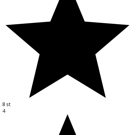
8
st
4