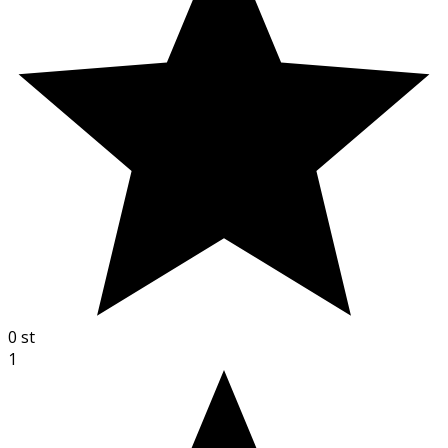
0
st
1