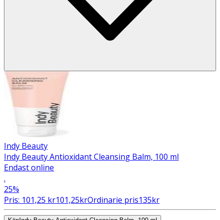
Indy Beauty
Indy Beauty Antioxidant Cleansing Balm, 100 ml
Endast online
.
25%
Pris:
101,25
kr
101,25
kr
Ordinarie pris
135
kr