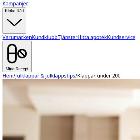
Kampanjer
Kloka Råd
Varumärken
Kundklubb
Tjänster
Hitta apotek
Kundservice
Mina Recept
Hem
/
Julklappar & julklappstips
/
Klappar under 200