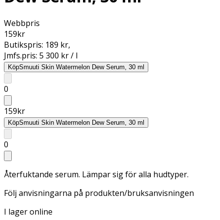
Webbpris
159
kr
Butikspris:
189 kr
,
Jmfs.pris:
5 300 kr / l
Köp
Smuuti Skin Watermelon Dew Serum, 30 ml
0
159
kr
Köp
Smuuti Skin Watermelon Dew Serum, 30 ml
0
Återfuktande serum. Lämpar sig för alla hudtyper.
Följ anvisningarna på produkten/bruksanvisningen
I lager online