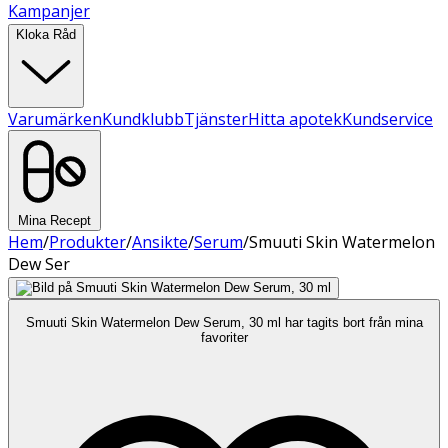
Kampanjer
Kloka Råd
Varumärken
Kundklubb
Tjänster
Hitta apotek
Kundservice
Mina Recept
Hem
/
Produkter
/
Ansikte
/
Serum
/
Smuuti Skin Watermelon
Dew Ser
Smuuti Skin Watermelon Dew Serum, 30 ml har tagits bort från mina
favoriter