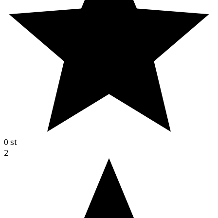
0
st
2