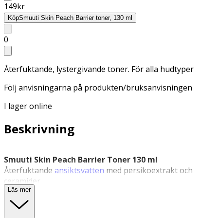
149
kr
Köp
Smuuti Skin Peach Barrier toner, 130 ml
0
Återfuktande, lystergivande toner. För alla hudtyper
Följ anvisningarna på produkten/bruksanvisningen
I lager online
Beskrivning
Smuuti Skin Peach Barrier Toner 130 ml
Återfuktande
ansiktsvatten
med persikoextrakt och
ceramider
Läs mer
Smuuti Skin Peach Barrier Toner är ett rikt men lätt
ansiktsvatten
som återfuktar, mjukgör och stärker