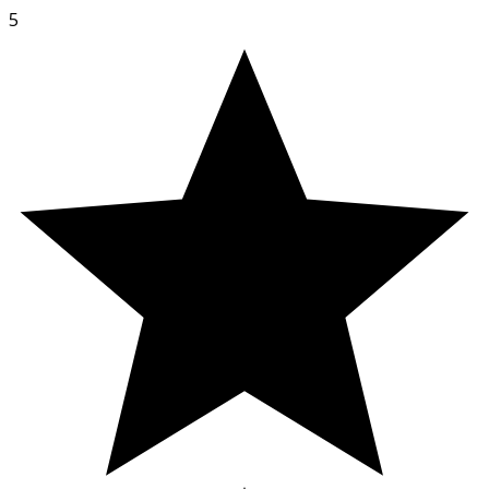
GLUCOSIDE/GLUCOSYLCERAMIDE, CERAMIDE NP,
5
CENTELLA ASIATICA EXTRACT, FICUS CARICA (FIG) FRUIT
EXTRACT, ULMUS DAVIDIANA ROOT EXTRACT,
AMARANTHUS CAUDATUS SEED EXTRACT, SODIUM
OLEATE, CAPRYLYL GLYCOL, POLYGLYCERYL-5 LAURATE,
SODIUM BENZOATE, TOCOPHEROL.