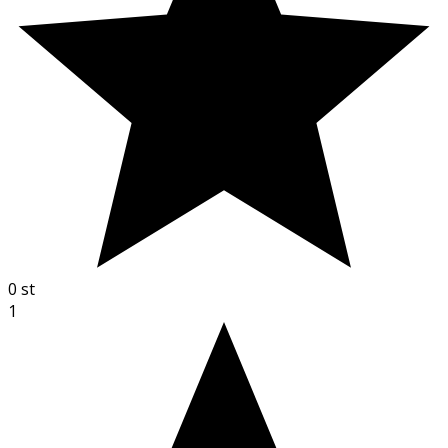
0
st
1