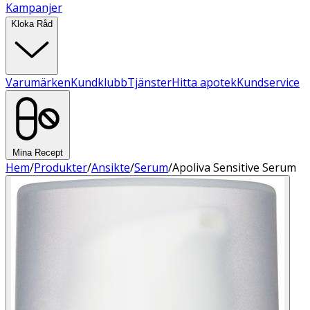
Kampanjer
Kloka Råd
Varumärken
Kundklubb
Tjänster
Hitta apotek
Kundservice
Mina Recept
Hem
/
Produkter
/
Ansikte
/
Serum
/
Apoliva Sensitive Serum