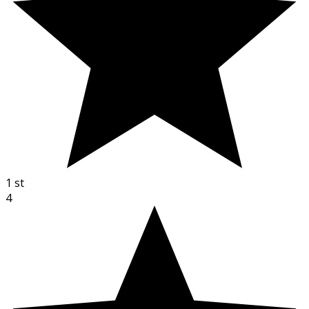
1
st
4