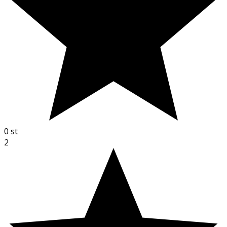
0
st
2