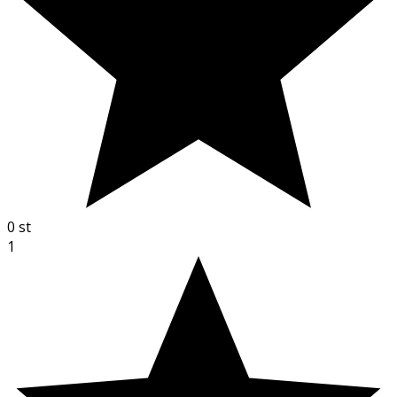
0
st
1