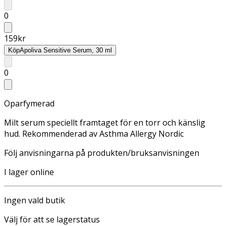
0
159
kr
Köp
Apoliva Sensitive Serum, 30 ml
0
Oparfymerad
Milt serum speciellt framtaget för en torr och känslig
hud. Rekommenderad av Asthma Allergy Nordic
Följ anvisningarna på produkten/bruksanvisningen
I lager online
Ingen vald butik
Välj för att se lagerstatus