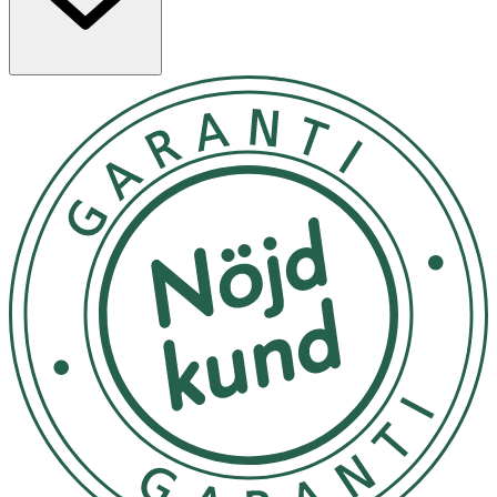
hudbarriären. Produkten är särskilt lämpad för torr hud
och innehåller varken tillsatta doftämnen eller
ingredienser av animaliskt ursprung.
Egenskaper
· Rengör skonsamt utan att torka ut huden
· Innehåller kaolinlera, jojobaolja och persikoextrakt
· Stärker hudbarriären med hjälp av ceramider
· Passar alla hudtyper, särskilt torr hud
Användning
· Ta en liten mängd på fuktiga händer och löddra upp.
· Massera in i ansiktet med cirkelrörelser i cirka 30
sekunder.
· Skölj noggrant med vatten.