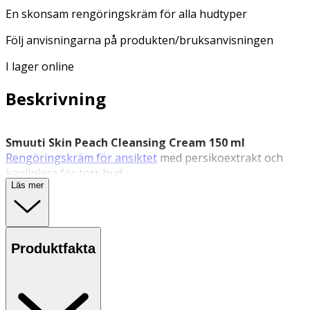
En skonsam rengöringskräm för alla hudtyper
Följ anvisningarna på produkten/bruksanvisningen
I lager online
Beskrivning
Smuuti Skin Peach Cleansing Cream 150 ml
Rengöringskräm för ansiktet
med persikoextrakt och
kaolinlera för torr hud
Läs mer
Smuuti Skin Peach Cleansing Cream är en vattenbaserad
rengöringskräm med låg skumbildning som skonsamt
avlägsnar smuts och lätt makeup utan att torka ut
huden. Formulan har ett lågt pH-värde och innehåller
Produktfakta
milda ytaktiva ämnen samt kaolinlera som rengör utan
att störa hudens naturliga balans. Denna
ansiktsrengöring
innehåller även jojobaolja och
persikoextrakt ger näring och hjälper till att stärka