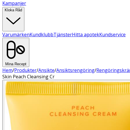
Kampanjer
Kloka Råd
Varumärken
Kundklubb
Tjänster
Hitta apotek
Kundservice
Mina Recept
Hem
/
Produkter
/
Ansikte
/
Ansiktsrengöring
/
Rengöringskr
Skin Peach Cleansing Cr