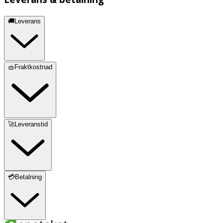
🚚Leverans
🧺Fraktkostnad
🚀Leveranstid
💳Betalning