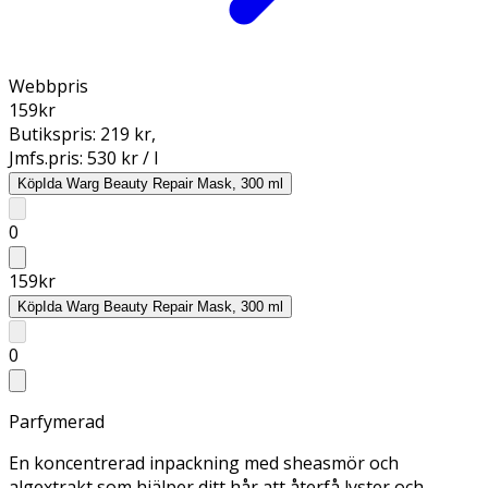
Webbpris
159
kr
Butikspris:
219 kr
,
Jmfs.pris:
530 kr / l
Köp
Ida Warg Beauty Repair Mask, 300 ml
0
159
kr
Köp
Ida Warg Beauty Repair Mask, 300 ml
0
Parfymerad
En koncentrerad inpackning med sheasmör och
algextrakt som hjälper ditt hår att återfå lyster och