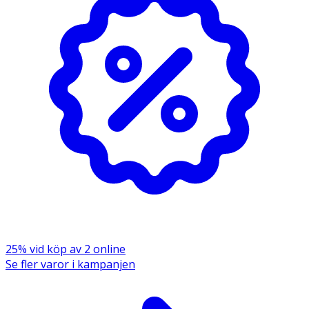
Butyrospermum Parkii Butter Stearamidopropyl
Dimethylamine Glycerin Cetrimonium Chloride Parfum
Cystoseira Compressa Extract Zea Mays Starch Calcium
Gluconate Behentrimonium Chloride Ethylhexylglycerin
Lactic Acid Gluconolactone Sodium Benzoate
Dehydroacetic Acid Phenoxyethanol Benzyl Salicylate
Benzyl Alcohol Linalool
25% vid köp av 2 online
Se fler varor i kampanjen