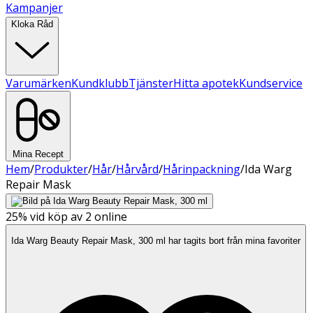
Kampanjer
Kloka Råd
Varumärken
Kundklubb
Tjänster
Hitta apotek
Kundservice
Mina Recept
Hem
/
Produkter
/
Hår
/
Hårvård
/
Hårinpackning
/
Ida Warg
Repair Mask
25%
vid köp av 2 online
Ida Warg Beauty Repair Mask, 300 ml har tagits bort från mina favoriter