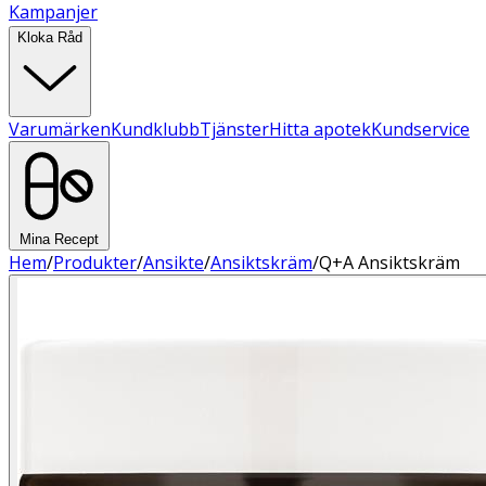
Kampanjer
Kloka Råd
Varumärken
Kundklubb
Tjänster
Hitta apotek
Kundservice
Mina Recept
Hem
/
Produkter
/
Ansikte
/
Ansiktskräm
/
Q+A Ansiktskräm