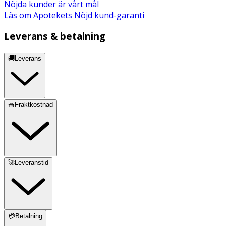
Nöjda kunder är vårt mål
Läs om Apotekets Nöjd kund-garanti
Leverans & betalning
🚚Leverans
🧺Fraktkostnad
🚀Leveranstid
💳Betalning