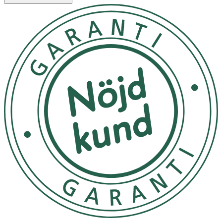
Ingredienser:
Aqua (Water), Glycerin, Cetearyl Alcohol, Glyceryl
Stearate, Caprylic/Capric Triglyceride, Helianthus Annuus
(Sunflower) Seed Oil, Vitis Vinifera (Grape) Seed Oil,
Ananas Sativus (Pineapple) Fruit Extract, Ceramide NP,
Squalane, Carbomer, Simmondsia Chinensis (Jojoba) Seed
Oil, Olive Glycerides, Sodium Stearoyl Glutamate, Coco-
Glucoside, Benzyl Alcohol, Coconut Alcohol, Sodium
Gluconate, Cyclodextrin, Dehydroacetic Acid, Sodium
Hydroxide.