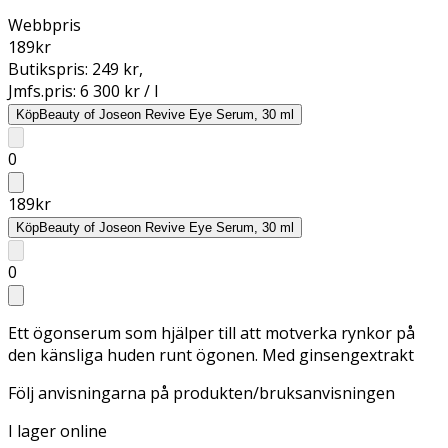
Webbpris
189
kr
Butikspris:
249 kr
,
Jmfs.pris:
6 300 kr / l
Köp
Beauty of Joseon Revive Eye Serum, 30 ml
0
189
kr
Köp
Beauty of Joseon Revive Eye Serum, 30 ml
0
Ett ögonserum som hjälper till att motverka rynkor på
den känsliga huden runt ögonen. Med ginsengextrakt
Följ anvisningarna på produkten/bruksanvisningen
I lager online