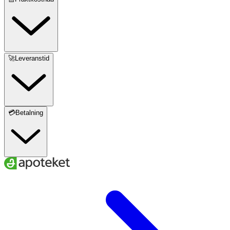
🚀Leveranstid
💳Betalning