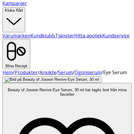
Kampanjer
Kloka Råd
Varumärken
Kundklubb
Tjänster
Hitta apotek
Kundservice
Mina Recept
Hem
/
Produkter
/
Ansikte
/
Serum
/
Ögonserum
/
Eye Serum
Beauty of Joseon Revive Eye Serum, 30 ml har tagits bort från mina
favoriter