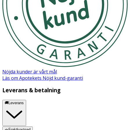
Cetyl Phosphate,Pentaerythrityl Tetra-Di-T-Butyl
Hydroxyhydrocinnamate, Ceramide Np,
Palmitoyltripeptide-5, Disodium Edta, Ethylhexylglycerin.
Nöjda kunder är vårt mål
Läs om Apotekets Nöjd kund-garanti
Leverans & betalning
🚚Leverans
🧺Fraktkostnad