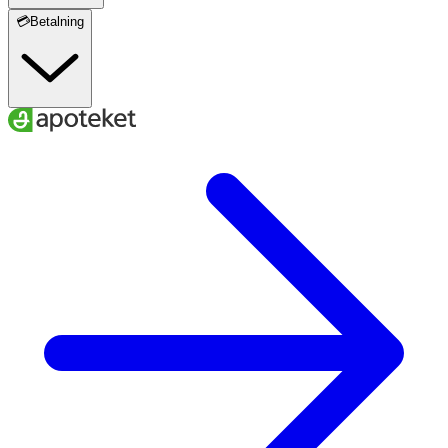
💳Betalning