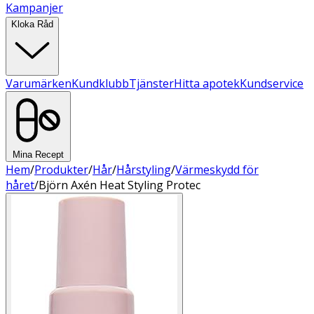
Kampanjer
Kloka Råd
Varumärken
Kundklubb
Tjänster
Hitta apotek
Kundservice
Mina Recept
Hem
/
Produkter
/
Hår
/
Hårstyling
/
Värmeskydd för
håret
/
Björn Axén Heat Styling Protec