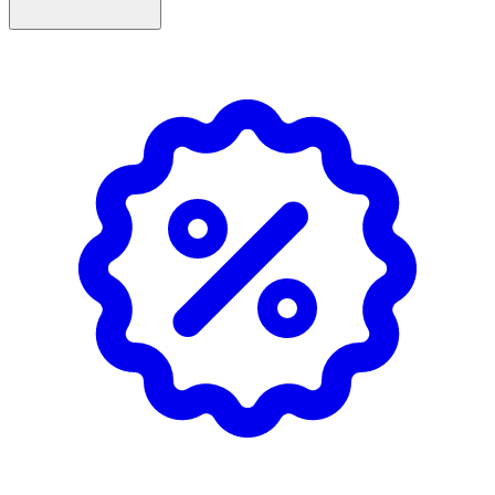
använder värmeverktyg.
- Värmeskydd är ett måste vid styling med platt- och
locktång för att inte skada håret.
- Förvaras upprätt, ståendes, i rumstemperatur. Undvik
direkt solljus eller närhet till värmekälla.
Innehåll
Aqua (Water), Alcohol Denat., Parfum (Fragrance), PEG-40
Hydrogenated Castor Oil, Butylene Glycol, Panthenol,
Helianthus Annuus (Sunflower) Seed Extract, Sorbitol,
Hydrolyzed Vegetable Protein, Hydrolyzed Pea Protein,
Algae Extract, Phenoxyethanol, Potassium Sorbate,
Sodium Benzoate, Sodium Methoxy PEG-16
Maleate/Styrene Sulfonate Copolymer, Tetramethyl
Acetyloctahydronaphthalenes, Linalyl Acetate,
Pogostemon Cablin (Patchouli) Oil.