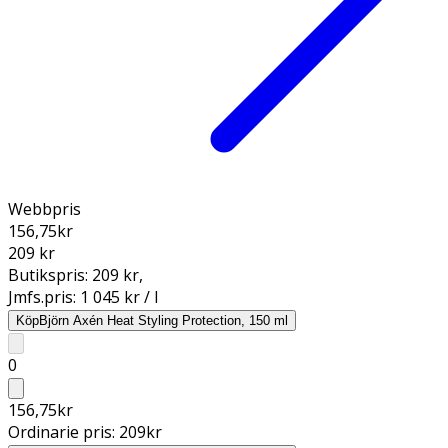
Webbpris
156,75
kr
209 kr
Butikspris:
209 kr
,
Jmfs.pris:
1 045 kr / l
Köp
Björn Axén Heat Styling Protection, 150 ml
0
156,75
kr
Ordinarie pris:
209
kr