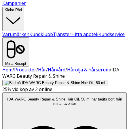
Kampanjer
Kloka Råd
Varumärken
Kundklubb
Tjänster
Hitta apotek
Kundservice
Mina Recept
Hem
/
Produkter
/
Hår
/
Hårvård
/
Hårolja & hårserum
/
IDA
WARG Beauty Repair & Shine
25%
vid köp av 2 online
IDA WARG Beauty Repair & Shine Hair Oil, 50 ml har tagits bort från
mina favoriter