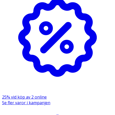
Polyglyceryl-6 Oleate, Squalane, Persea Gratissima Oil,
Benzyl Salicylate, Coumarin, Hexamethylindanopyran,
Limonene, Linalool, Linalyl Acetate, Pogostemon Cablin
Oil, Tetramethyl Acetyloctahydronaphthalenes, Vanillin,
Parfum
25% vid köp av 2 online
Se fler varor i kampanjen