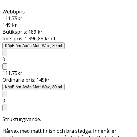
Webbpris
111,75
kr
149 kr
Butikspris:
189 kr
,
Jmfs.pris:
1 396,88 kr / l
Köp
Björn Axén Matt Wax, 80 ml
0
111,75
kr
Ordinarie pris:
149
kr
Köp
Björn Axén Matt Wax, 80 ml
0
Strukturgivande.
Hårvax med matt finish och bra stadga. Innehåller