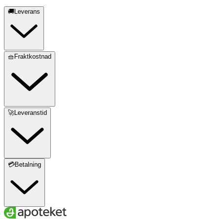
🚚Leverans
🧺Fraktkostnad
🚀Leveranstid
💳Betalning