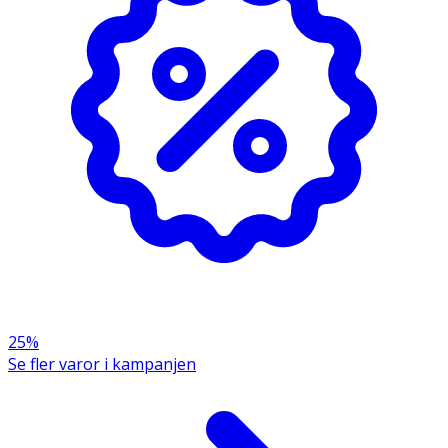
Methyl Glucose Ether, Cetearyl Ethylhexanoate, PEG-75
Lanolin, Cetearyl Alcohol, PEG-40 Hydrogenated Castor
Oil, Copernicia Cerifera Cera, Cera Microcristallina,
Phenoxyethanol, Parfum (Fragrance), Isopropyl
Myristate, Carbomer, Aminomethyl Propanol,
Ethylhexylglycerin, Benzophenone-4
25%
Se fler varor i kampanjen