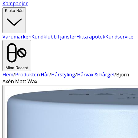
Kampanjer
Kloka Råd
Varumärken
Kundklubb
Tjänster
Hitta apotek
Kundservice
Mina Recept
Hem
/
Produkter
/
Hår
/
Hårstyling
/
Hårvax & hårgel
/
Björn
Axén Matt Wax