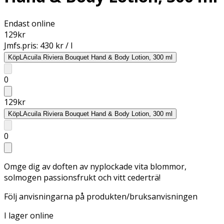
Endast online
129
kr
Jmfs.pris:
430 kr / l
Köp
LAcuila Riviera Bouquet Hand & Body Lotion, 300 ml
0
129
kr
Köp
LAcuila Riviera Bouquet Hand & Body Lotion, 300 ml
0
Omge dig av doften av nyplockade vita blommor,
solmogen passionsfrukt och vitt cederträ!
Följ anvisningarna på produkten/bruksanvisningen
I lager online