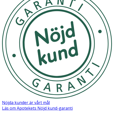
Ingredienser:
Aqua, C15-19 Alkane, Octyldodecyl Myristate, Glycerin,
Butyrospermum Parkii Butter, Cetearyl Alcohol, Glyceryl
Stearate, PEG-100 Stearate, Stearyl Alcohol, Canola Oil,
Betaine, Parfum, Tocopheryl Acetate, Ethylhexylglycerin,
Maltodextrin, Levulinic Acid, Sodium Levulinate, Beta-
Glucan, Citric Acid, Phenoxyethanol, Sodium Benzoate,
Potassium Sorbate, Limonene, Hydroxycitronellal, Citral,
Sodium Chloride, Sodium Sulfate, CI 16185, CI 19140
Nöjda kunder är vårt mål
Läs om Apotekets Nöjd kund-garanti