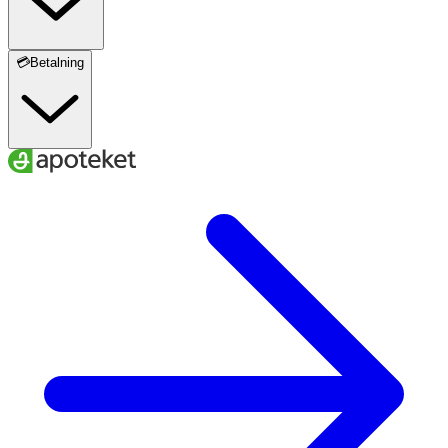
💳Betalning