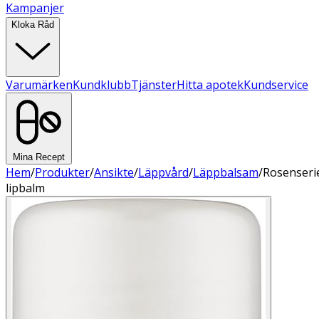
Kampanjer
Kloka Råd
Varumärken
Kundklubb
Tjänster
Hitta apotek
Kundservice
Mina Recept
Hem
/
Produkter
/
Ansikte
/
Läppvård
/
Läppbalsam
/
Rosenseri
lipbalm