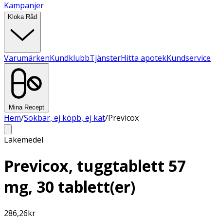
Kampanjer
Kloka Råd
Varumärken
Kundklubb
Tjänster
Hitta apotek
Kundservice
Mina Recept
Hem
/
Sökbar, ej köpb, ej kat
/
Previcox
Läkemedel
Previcox, tuggtablett 57
mg, 30 tablett(er)
286,26
kr