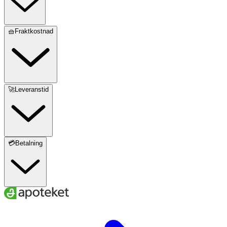
🧺Fraktkostnad
🚀Leveranstid
💳Betalning