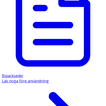
Bipacksedel
Läs noga före användning