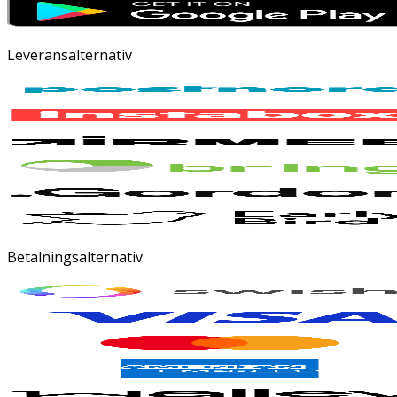
Leveransalternativ
Betalningsalternativ