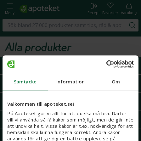
Meny
Recept
Favoriter
Varukorg
Alla produkter
Handla på Apoteket
Samtycke
Information
Om
Support
Recept och läkemedel
Välkommen till apoteket.se!
På Apoteket gör vi allt för att du ska må bra. Därför
Om Apoteket
vill vi använda så få kakor som möjligt, men de går inte
att undvika helt. Vissa kakor är t.ex. nödvändiga för att
hemsidan ska kunna fungera korrekt. Andra kakor
Mer från Apoteket
används för att ge dig en bättre upplevelse på