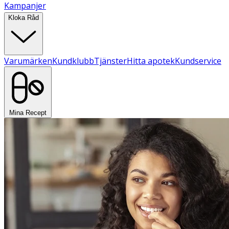
Kampanjer
Kloka Råd
Varumärken
Kundklubb
Tjänster
Hitta apotek
Kundservice
Mina Recept