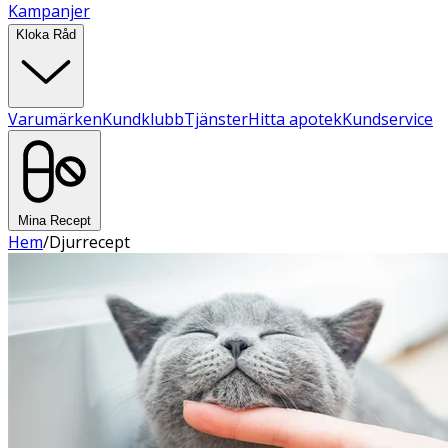
Kampanjer
Kloka Råd
Varumärken
Kundklubb
Tjänster
Hitta apotek
Kundservice
Mina Recept
Hem
/
Djurrecept