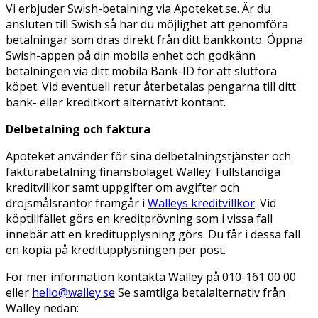
Vi erbjuder Swish-betalning via Apoteket.se. Är du
ansluten till Swish så har du möjlighet att genomföra
betalningar som dras direkt från ditt bankkonto. Öppna
Swish-appen på din mobila enhet och godkänn
betalningen via ditt mobila Bank-ID för att slutföra
köpet. Vid eventuell retur återbetalas pengarna till ditt
bank- eller kreditkort alternativt kontant.
Delbetalning och faktura
Apoteket använder för sina delbetalningstjänster och
fakturabetalning finansbolaget Walley. Fullständiga
kreditvillkor samt uppgifter om avgifter och
dröjsmålsräntor framgår i
Walleys kreditvillkor
. Vid
köptillfället görs en kreditprövning som i vissa fall
innebär att en kreditupplysning görs. Du får i dessa fall
en kopia på kreditupplysningen per post.
För mer information kontakta Walley på 010-161 00 00
eller
hello@walley.se
Se samtliga betalalternativ från
Walley nedan: