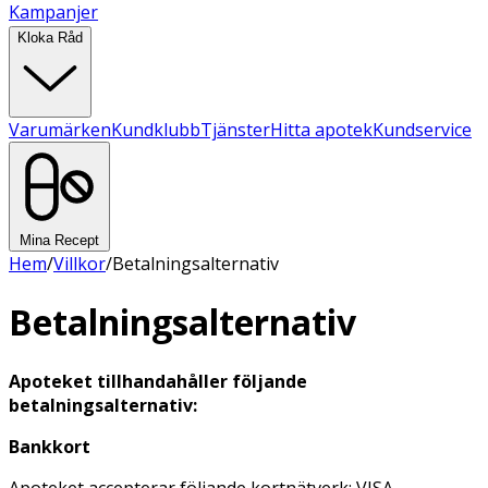
Kampanjer
Kloka Råd
Varumärken
Kundklubb
Tjänster
Hitta apotek
Kundservice
Mina Recept
Hem
/
Villkor
/
Betalningsalternativ
Betalningsalternativ
Apoteket tillhandahåller följande
betalningsalternativ:
Bankkort
Apoteket accepterar följande kortnätverk: VISA,