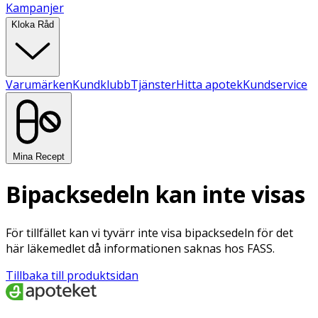
Kampanjer
Kloka Råd
Varumärken
Kundklubb
Tjänster
Hitta apotek
Kundservice
Mina Recept
Bipacksedeln kan inte visas
För tillfället kan vi tyvärr inte visa bipacksedeln för det
här läkemedlet då informationen saknas hos FASS.
Tillbaka till produktsidan