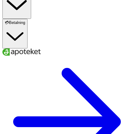
💳Betalning