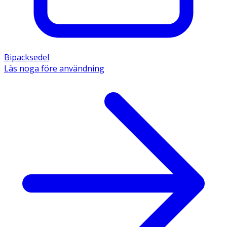
Bipacksedel
Läs noga före användning