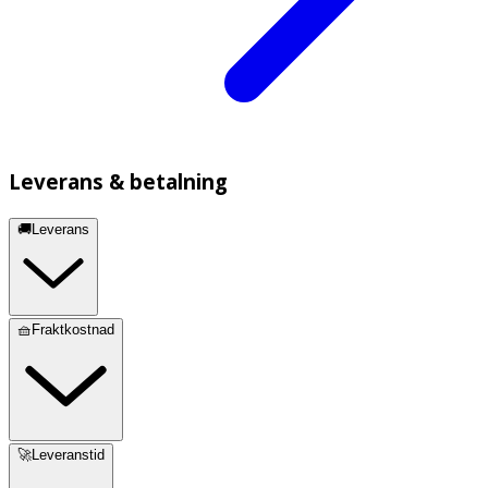
Leverans & betalning
🚚Leverans
🧺Fraktkostnad
🚀Leveranstid