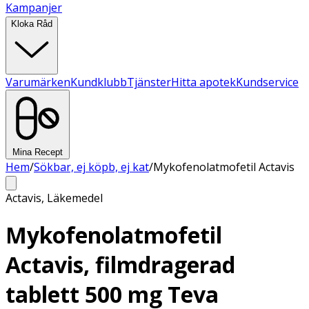
Kampanjer
Kloka Råd
Varumärken
Kundklubb
Tjänster
Hitta apotek
Kundservice
Mina Recept
Hem
/
Sökbar, ej köpb, ej kat
/
Mykofenolatmofetil Actavis
Actavis
,
Läkemedel
Mykofenolatmofetil
Actavis, filmdragerad
tablett 500 mg Teva